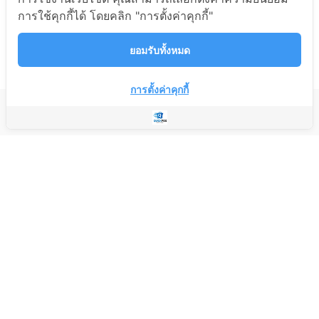
การใช้คุกกี้ได้ โดยคลิก "การตั้งค่าคุกกี้"
ยอมรับทั้งหมด
การตั้งค่าคุกกี้
บริษัท แอดมิน เอ็นเตอร์ไพรส์ จำกัด
Copyright © 2023 Quick POS
Developed by Quick POS
บริษัท แอดมิน เอ็นเตอร์ไพรส์ จำกัด
18/46 หมู่บ้านเวร่า บิสเน็ท ถนนร่มเกล้า แขวงคลองสามประเวศ เขต
ลาดกระบัง กรุงเทพมหานคร 10520
nites@admin-enterprise.com