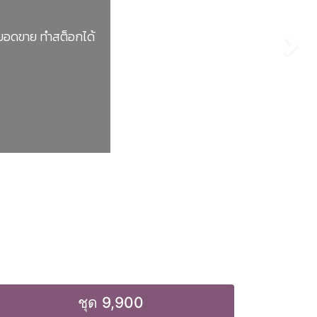
รให้ราคาที่แตกต่างกันแก่ลูกค้าหลายกลุ่ม มีระบบ
งน้ำหนัก คิดราคาตามน้ำหนักสินค้าและตัดสต็อกตาม
้าได้
ิ่มเติม
ชุด 9,900