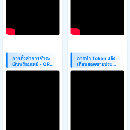
การตั้งค่าการชำระ
การทำ Token แจ้ง
เงินพร้อมเพย์ - QR
เตือนยอดขายประจำ
code PromptPay
วันจาก POS เข้า
Telegram