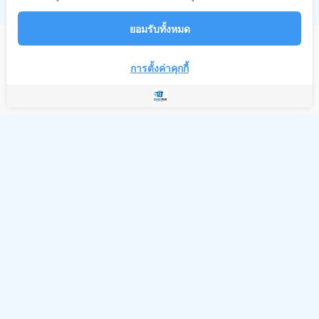
ยอมรับทั้งหมด
บริษัท แอดมิน เอ็นเตอร์ไพรส์ จำกัด
การตั้งค่าคุกกี้
Copyright © 2023 Quick POS
Developed by Quick POS
บริษัท แอดมิน เอ็นเตอร์ไพรส์ จำกัด
18/46 หมู่บ้านเวร่า บิสเน็ท ถนนร่มเกล้า แขวงคลองสามประเวศ เขต
ลาดกระบัง กรุงเทพมหานคร 10520
nites@admin-enterprise.com