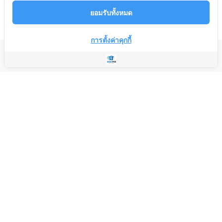
ยอมรับทั้งหมด
การตั้งค่าคุกกี้
บริษัท แอดมิน เอ็นเตอร์ไพรส์ จำกัด
Copyright © 2023 Quick POS
Developed by Quick POS
บริษัท แอดมิน เอ็นเตอร์ไพรส์ จำกัด
18/46 หมู่บ้านเวร่า บิสเน็ท ถนนร่มเกล้า แขวงคลองสามประเวศ เขต
ลาดกระบัง กรุงเทพมหานคร 10520
nites@admin-enterprise.com
02-1147498 ต่อ 1 ฝ่ายขาย หรือ 02-1147498 ต่อ 2 ฝ่ายบริการหลังการ
ขาย