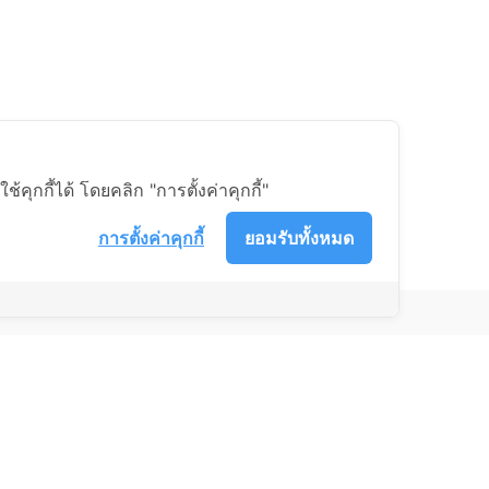
ุกกี้ได้ โดยคลิก "การตั้งค่าคุกกี้"
การตั้งค่าคุกกี้
ยอมรับทั้งหมด
ส์ จำกัด
มเกล้า แขวงคลองสามประเวศ เขตลาดกระบัง กรุงเทพมหานคร
-1147498 ต่อ 2 ฝ่ายบริการหลังการขาย