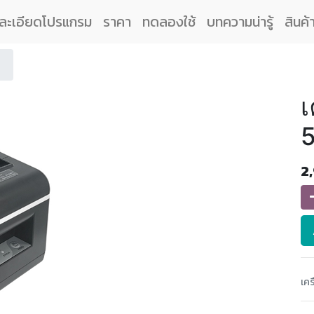
ละเอียดโปรแกรม
ราคา
ทดลองใช้
บทความน่ารู้
สินค้
เ
2
เค