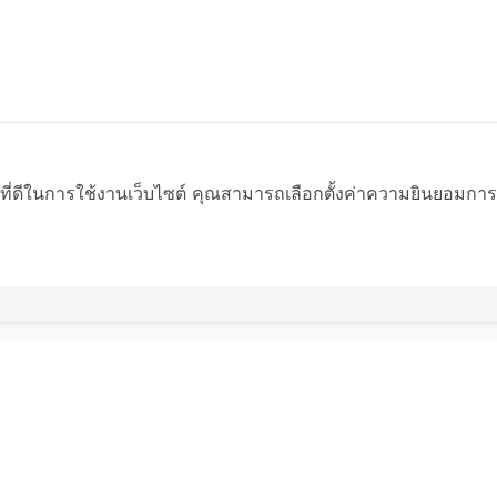
ที่ดีในการใช้งานเว็บไซต์ คุณสามารถเลือกตั้งค่าความยินยอมการใช้ค
บริษัท แอดมิน เอ็นเตอร์ไพร
18/46 หมู่บ้านเวร่า บิสเน็ท ถนนร่
10520
nites@admin-enterprise.com
02-1147498 ต่อ 1 ฝ่ายขาย หรือ 02