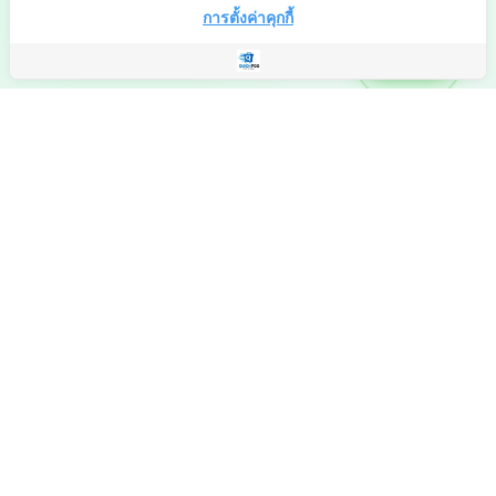
การตั้งค่าคุกกี้
ติดต่อเรา
เป็นมิตรกับผู้ใช้
ฟังก์ชั่นครบ ทันสมัย ใช้งานง่าย
เครื่องมือช่วยในการขายและสต็อก
Quick POS มีเครื่องมือช่วยงานขายและงานสต็อกมากมาย เช่น พิมพ์บาร์
โค้ดได้โดยตรง มี app ช่วยปรับสต็อก รับสินค้า และมีบอท Telegram
แจ้งเตือนข้อมูล