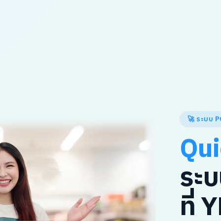
🚀 ระบบ P
Qui
ระบ
ที่ 