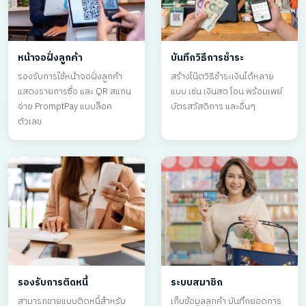
หน้าจอฝั่งลูกค้า
บันทึกวิธีการชำระ
รองรับการใช้หน้าจอฝั่งลูกค้า
สร้างโน๊ตวิธีชำระเงินได้หลาย
แสดงรายการซื้อ และ QR สแกน
แบบ เช่น เงินสด โอน พร้อมเพย์
จ่าย PromptPay แบบล็อค
บัตรสวัสดิการ และอื่นๆ
ตัวเลข
รองรับการติดหนี้
ระบบสมาชิก
สามารถขายแบบติดหนี้สำหรับ
เก็บข้อมูลลูกค้า บันทึกยอดการ