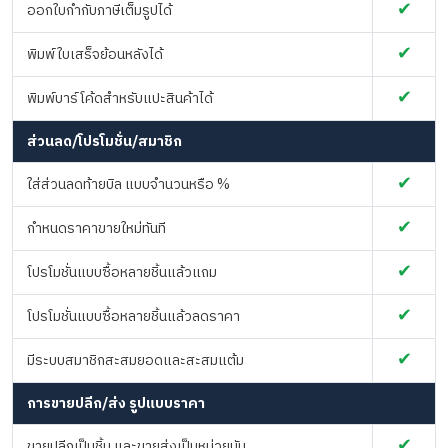
✔
ออกใบกำกับภาษีเต็มรูปได้
✔
พิมพ์ใบเสร็จย้อนหลังได้
✔
พิมพ์บาร์โค้ดสำหรับแปะสินค้าได้
ส่วนลด/โปรโมชั่น/สมาชิก
✔
ใส่ส่วนลดท้ายบิล แบบจำนวนหรือ %
✔
กำหนดราคาขายใหม่ทันที
✔
โปรโมชั่นแบบซื้อหลายชิ้นแล้วแถม
✔
โปรโมชั่นแบบซื้อหลายชิ้นแล้วลดราคา
✔
มีระบบสมาชิกสะสมยอดและสะสมแต้ม
การขายปลีก/ส่ง รูปแบบราคา
✔
ขายปลีกเป็นชิ้น และขายส่งเป็นหน่วยนับ