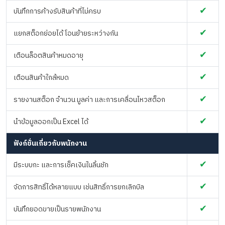
✔
บันทึกการค้างรับสินค้าที่ไม่ครบ
✔
แยกสต็อกย่อยได้ โอนย้ายระหว่างกัน
✔
เตือนล็อตสินค้าหมดอายุ
✔
เตือนสินค้าใกล้หมด
✔
รายงานสต็อก จำนวน มูลค่า และการเคลื่อนไหวสต็อก
✔
นำข้อมูลออกเป็น Excel ได้
ฟังก์ชั่นเกี่ยวกับพนักงาน
✔
มีระบบกะ และการเช็คเงินในลิ้นชัก
✔
จัดการสิทธิ์ได้หลายแบบ เช่นสิทธิ์การยกเลิกบิล
✔
บันทึกยอดขายเป็นรายพนักงาน