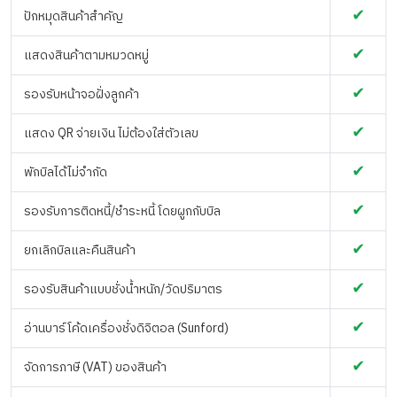
✔
ปักหมุดสินค้าสำคัญ
✔
แสดงสินค้าตามหมวดหมู่
✔
รองรับหน้าจอฝั่งลูกค้า
✔
แสดง QR จ่ายเงิน ไม่ต้องใส่ตัวเลข
✔
พักบิลได้ไม่จำกัด
✔
รองรับการติดหนี้/ชำระหนี้ โดยผูกกับบิล
✔
ยกเลิกบิลและคืนสินค้า
✔
รองรับสินค้าแบบชั่งน้ำหนัก/วัดปริมาตร
✔
อ่านบาร์โค้ดเครื่องชั่งดิจิตอล (Sunford)
✔
จัดการภาษี (VAT) ของสินค้า