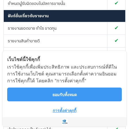
✔
กำหนดผู้รับผิดชอบในบิลการขายนั้น
ฟังก์ชั่นเกี่ยวกับรายงาน
✔
รายงานยอดขาย กำไร ขาดทุน
✔
รายงานสินค้าขายดี
✔
รายงานภาษีซื้อ ภาษีขาย
เว็บไซต์นี้ใช้คุกกี้
✔
รายงานการซื้อของลูกค้ารายบุคคล
เราใช้คุกกี้เพื่อเพิ่มประสิทธิภาพ และประสบการณ์ที่ดีใน
การใช้งานเว็บไซต์ คุณสามารถเลือกตั้งค่าความยินยอม
✔
รายงานการขายของพนักงาน
การใช้คุกกี้ได้ โดยคลิก "การตั้งค่าคุกกี้"
✔
รายงานปรับแต่งเงื่อนไขโดยละเอียดได้
ยอมรับทั้งหมด
✔
แสดงได้ทั้งรูปแบบตารางและกราฟ
การตั้งค่าคุกกี้
✔
มีหน้าข้อมูลองค์รวม หรือ Dashboard