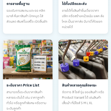
การขายพื้นฐาน
ได้ทั้งปลีกและส่ง
รองรับการสแกน แตะจอ คลิก
ขายได้ทั้งสินค้าชิ้นเดี่ยวราคา
เมาส์ ค้นหาสินค้า ปักหมุด ใส่
ปลีก หรือสร้างหน้วยนับ แพค ลัง
ส่วนลด พิมพ์ใบเสร็จ เปิดลิ้นชัก
โหล เป็นราคาส่ง มีบาร์โค้ดแยก
หน่วยได้
ระดับราคา Price List
สินค้าหลายคุณลักษณะ
สามารถตั้งระดับราคาสินค้า
จัดการ สี ไซส์ รุ่น ของสินค้า หรือ
หลายระดับได้ เช่น ราคาลูกค้า
Product Variant ได้ เช่นสินค้า
ทั่วไป หรือลูกค้าพิเศษ หรือตาม
เสื้อผ้า ที่มีไซส์ S M L XL
ระดับลูกค้า