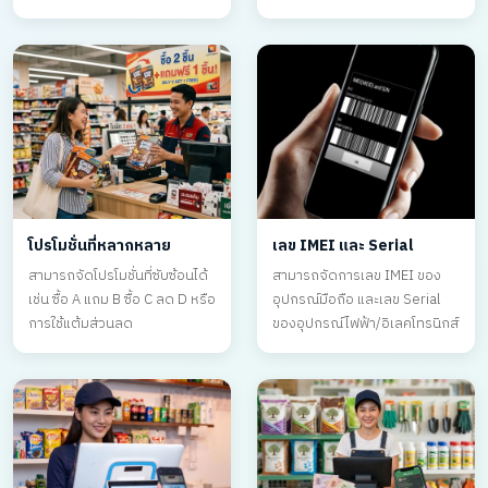
โปรโมชั่นที่หลากหลาย
เลข IMEI และ Serial
สามารถจัดโปรโมชั่นที่ซับซ้อนได้
สามารถจัดการเลข IMEI ของ
เช่น ซื้อ A แถม B ซื้อ C ลด D หรือ
อุปกรณ์มือถือ และเลข Serial
การใช้แต้มส่วนลด
ของอุปกรณ์ไฟฟ้า/อิเลคโทรนิกส์