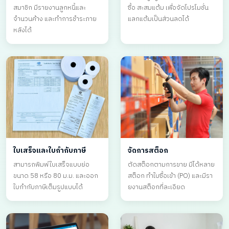
สมาชิก มีรายงานลูกหนี้และ
ซื้อ สะสมแต้ม เพื่อจัดโปรโมชั่น
จำนวนค้าง และทำการชำระภาย
แลกแต้มเป็นส่วนลดได้
หลังได้
ใบเสร็จและใบกำกับภาษี
จัดการสต็อก
สามารถพิมพ์ใบเสร็จแบบย่อ
ตัดสต็อกตามการขาย มีได้หลาย
ขนาด 58 หรือ 80 ม.ม. และออก
สต็อก ทำใบซื้อเข้า (PO) และมีรา
ใบกำกับภาษีเต็มรูปแบบได้
ยงานสต็อกที่ละเอียด