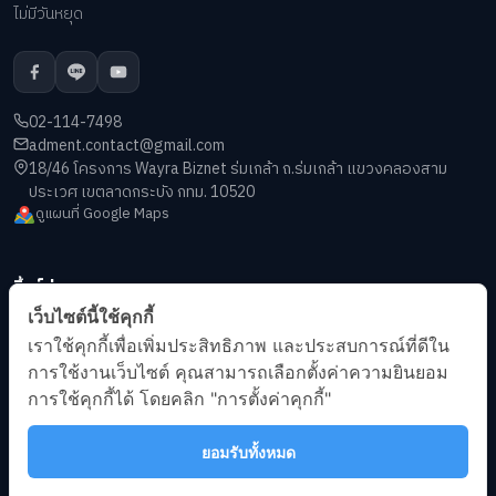
ไม่มีวันหยุด
02-114-7498
adment.contact@gmail.com
18/46 โครงการ Wayra Biznet ร่มเกล้า ถ.ร่มเกล้า แขวงคลองสาม
ประเวศ เขตลาดกระบัง กทม. 10520
ดูแผนที่ Google Maps
ลิ้งค์ด่วน
เว็บไซต์นี้ใช้คุกกี้
เกี่ยวกับเรา
เราใช้คุกกี้เพื่อเพิ่มประสิทธิภาพ และประสบการณ์ที่ดีใน
บทความ
การใช้งานเว็บไซต์ คุณสามารถเลือกตั้งค่าความยินยอม
ข้อกำหนดการให้บริการ
การใช้คุกกี้ได้ โดยคลิก "การตั้งค่าคุกกี้"
นโยบายความเป็นส่วนตัว
ยอมรับทั้งหมด