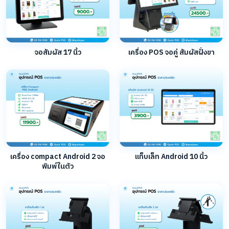
จอสัมผัส 17 นิ้ว
เครื่อง POS จอคู่ สัมผัสฝั่งขา
เครื่อง compact Android 2 จอ
แท็บเล็ท Android 10 นิ้ว
พิมพ์ในตัว