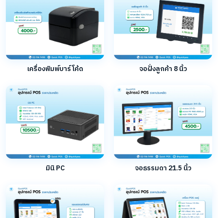
เครื่องพิมพ์บาร์โค้ด
จอฝั่งลูกค้า 8 นิ้ว
มินิ PC
จอธรรมดา 21.5 นิ้ว