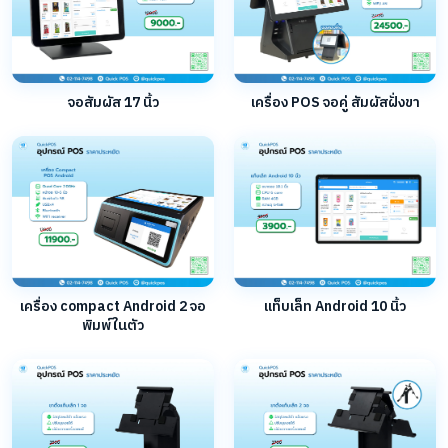
จอสัมผัส 17 นิ้ว
เครื่อง POS จอคู่ สัมผัสฝั่งขา
เครื่อง compact Android 2 จอ
แท็บเล็ท Android 10 นิ้ว
พิมพ์ในตัว