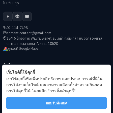
ไม่มีวันหยุด
02-114-7498
adment.contact@gmail.com
18/46 โครงการ Wayra Biznet ร่มเกล้า ถ.ร่มเกล้า แขวงคลองสาม
ประเวศ เขตลาดกระบัง กทม. 10520
ดูแผนที่ Google Maps
ลิ้งค์ด่วน
เว็บไซต์นี้ใช้คุกกี้
เกี่ยวกับเรา
เราใช้คุกกี้เพื่อเพิ่มประสิทธิภาพ และประสบการณ์ที่ดีใน
บทความ
การใช้งานเว็บไซต์ คุณสามารถเลือกตั้งค่าความยินยอม
ข้อกำหนดการให้บริการ
การใช้คุกกี้ได้ โดยคลิก "การตั้งค่าคุกกี้"
นโยบายความเป็นส่วนตัว
ยอมรับทั้งหมด