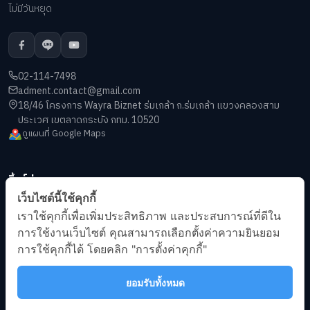
ไม่มีวันหยุด
02-114-7498
adment.contact@gmail.com
18/46 โครงการ Wayra Biznet ร่มเกล้า ถ.ร่มเกล้า แขวงคลองสาม
ประเวศ เขตลาดกระบัง กทม. 10520
ดูแผนที่ Google Maps
ลิ้งค์ด่วน
เว็บไซต์นี้ใช้คุกกี้
เกี่ยวกับเรา
เราใช้คุกกี้เพื่อเพิ่มประสิทธิภาพ และประสบการณ์ที่ดีใน
บทความ
การใช้งานเว็บไซต์ คุณสามารถเลือกตั้งค่าความยินยอม
ข้อกำหนดการให้บริการ
การใช้คุกกี้ได้ โดยคลิก "การตั้งค่าคุกกี้"
นโยบายความเป็นส่วนตัว
ยอมรับทั้งหมด