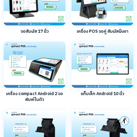
จอสัมผัส 17 นิ้ว
เครื่อง POS จอคู่ สัมผัสฝั่งขา
เครื่อง compact Android 2 จอ
แท็บเล็ท Android 10 นิ้ว
พิมพ์ในตัว