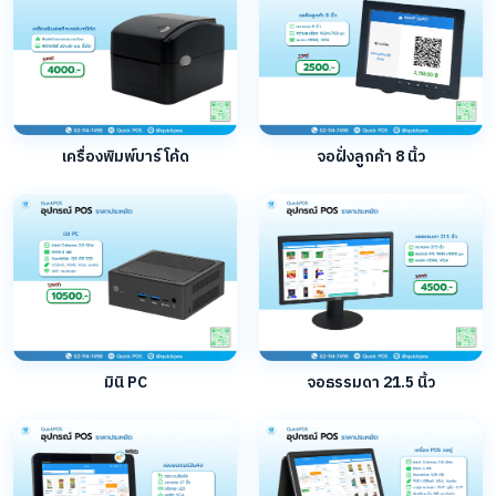
เครื่องพิมพ์บาร์โค้ด
จอฝั่งลูกค้า 8 นิ้ว
มินิ PC
จอธรรมดา 21.5 นิ้ว