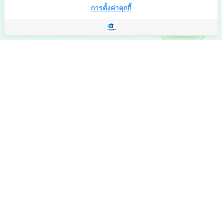
การตั้งค่าคุกกี้
ติดต่อเรา
เป็นมิตรกับผู้ใช้
ฟังก์ชั่นครบ ทันสมัย ใช้งานง่าย
ฟังก์ชั่นที่ใช้ในบริษัทและบัญชี
ออกเอกสารต่างๆ ได้ตั้งแต่การเสนอราคา แจ้งหนี้ ส่งของ ใบกำกับภาษี
พิมพ์กระดาษต่อเนื่องได้ คำนวณภาษีซื้อ-ขาย รายงานครบ นำออกเป็น
Excel ได้