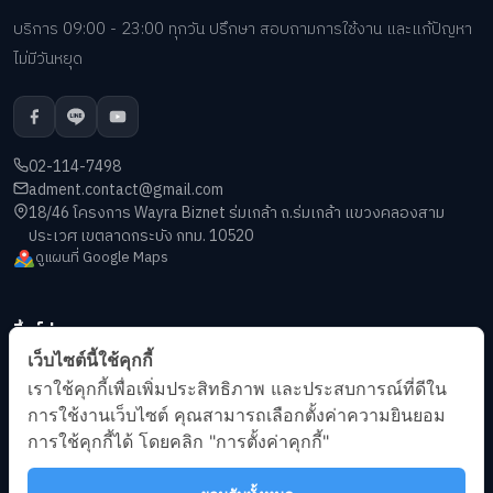
บริการ 09:00 - 23:00 ทุกวัน ปรึกษา สอบถามการใช้งาน และแก้ปัญหา
ไม่มีวันหยุด
02-114-7498
adment.contact@gmail.com
18/46 โครงการ Wayra Biznet ร่มเกล้า ถ.ร่มเกล้า แขวงคลองสาม
ประเวศ เขตลาดกระบัง กทม. 10520
ดูแผนที่ Google Maps
ลิ้งค์ด่วน
เว็บไซต์นี้ใช้คุกกี้
เกี่ยวกับเรา
เราใช้คุกกี้เพื่อเพิ่มประสิทธิภาพ และประสบการณ์ที่ดีใน
บทความ
การใช้งานเว็บไซต์ คุณสามารถเลือกตั้งค่าความยินยอม
ข้อกำหนดการให้บริการ
การใช้คุกกี้ได้ โดยคลิก "การตั้งค่าคุกกี้"
นโยบายความเป็นส่วนตัว