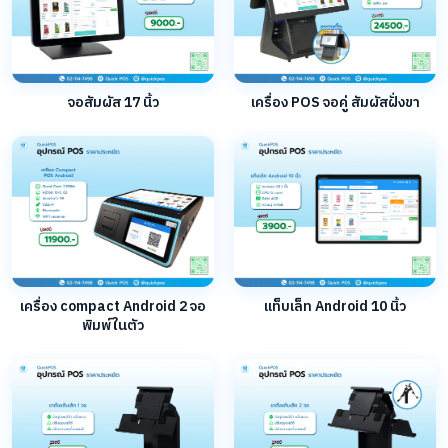
จอสัมผัส 17 นิ้ว
เครื่อง POS จอคู่ สัมผัสฝั่งขา
เครื่อง compact Android 2 จอ
แท็บเล็ท Android 10 นิ้ว
พิมพ์ในตัว