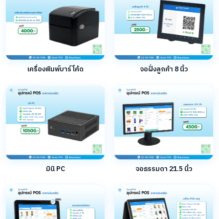
เครื่องพิมพ์บาร์โค้ด
จอฝั่งลูกค้า 8 นิ้ว
มินิ PC
จอธรรมดา 21.5 นิ้ว