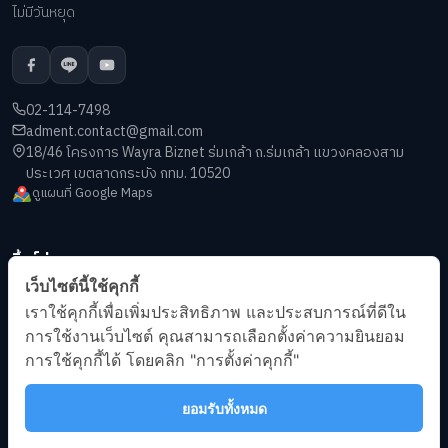
ไม่มีวันหยุด
02-114-7498
adment.contact@gmail.com
18/46 โครงการ Wayra Biznet ร่มเกล้า ถ.ร่มเกล้า แขวงคลองสาม
ประเวศ เขตลาดกระบัง กทม. 10520
ดูแผนที่ Google Maps
ลิ้งค์ด่วน
เว็บไซต์นี้ใช้คุกกี้
เกี่ยวกับเรา
เราใช้คุกกี้เพื่อเพิ่มประสิทธิภาพ และประสบการณ์ที่ดีใน
บทความ
การใช้งานเว็บไซต์ คุณสามารถเลือกตั้งค่าความยินยอม
ข้อกำหนดการให้บริการ
การใช้คุกกี้ได้ โดยคลิก "การตั้งค่าคุกกี้"
นโยบายความเป็นส่วนตัว
ยอมรับทั้งหมด