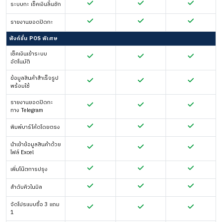
ระบบกะ เช็คเงินลิ้นชัก
รายงานยอดปิดกะ
ฟังก์ชั่น POS พิเศษ
เช็คเงินเข้าระบบ
อัตโนมัติ
ข้อมูลสินค้าสำเร็จรูป
พร้อมใช้
รายงานยอดปิดกะ
ทาง Telegram
พิมพ์บาร์โค้ดโดยตรง
นำเข้าข้อมูลสินค้าด้วย
ไฟล์ Excel
เพิ่มโน๊ตการปรุง
ลำดับคิวในบิล
จัดโปรแบบซื้อ 3 แถม
1