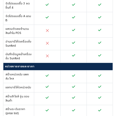
จัดโปรแบบซื้อ 3 ลด
ชิ้นที่ 4
จัดโปรแบบซื้อ A แถม
B
แสดงตัวเลขจำนวน
สินค้าใน POS
อ่านบาร์โค้ดเครื่องชั่ง
Sunford
บันทึกข้อมูลเข้าเครื่อง
ชั่ง Sunford
หน่วยการขายและราคา
สร้างหน่วยนับ แพค
ลัง โหล
แยกบาร์โค้ดหน่วยนับ
สร้างสี ไซส์ รุ่น ของ
สินค้า
สร้างระดับราคา
(price list)