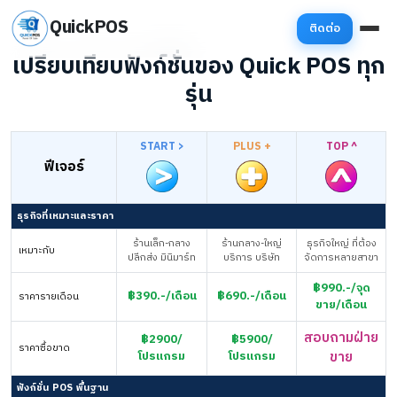
QuickPOS
ติดต่อ
เปรียบเทียบฟังก์ชั่นของ Quick POS ทุก
รุ่น
START >
PLUS +
TOP ^
ฟีเจอร์
ธุรกิจที่เหมาะและราคา
ร้านเล็ก-กลาง
ร้านกลาง-ใหญ่
ธุรกิจใหญ่ ที่ต้อง
เหมาะกับ
ปลีกส่ง มินิมาร์ท
บริการ บริษัท
จัดการหลายสาขา
฿990.-/จุด
฿390.-/เดือน
฿690.-/เดือน
ราคารายเดือน
ขาย/เดือน
สอบถามฝ่าย
฿2900/
฿5900/
ราคาซื้อขาด
โปรแกรม
โปรแกรม
ขาย
ฟังก์ชั่น POS พื้นฐาน