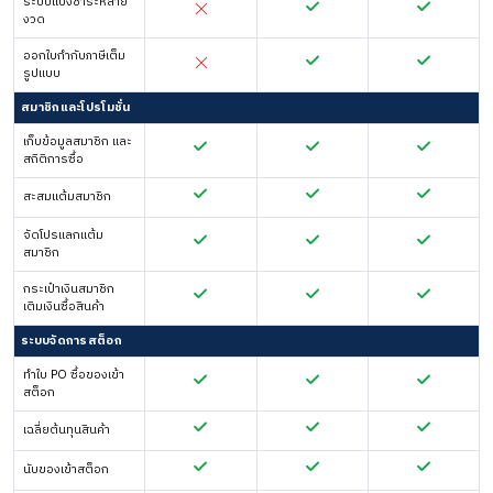
ระบบแบ่งชำระหลาย
งวด
ออกใบกำกับภาษีเต็ม
รูปแบบ
สมาชิกและโปรโมชั่น
เก็บข้อมูลสมาชิก และ
สถิติการซื้อ
สะสมแต้มสมาชิก
จัดโปรแลกแต้ม
สมาชิก
กระเป๋าเงินสมาชิก
เติมเงินซื้อสินค้า
ระบบจัดการสต็อก
ทำใบ PO ซื้อของเข้า
สต็อก
เฉลี่ยต้นทุนสินค้า
นับของเข้าสต็อก