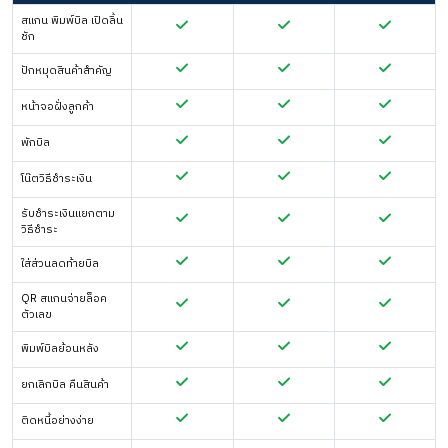
สแกน พิมพ์บิล เปิดลิ้น
ชัก
ปักหมุดสินค้าสำคัญ
หน้าจอฝั่งลูกค้า
พักบิล
โน๊ตวิธีชำระเงิน
รับชำระเงินแยกตาม
วิธีชำระ
ใส่ส่วนลดท้ายบิล
QR สแกนจ่ายล็อค
ตัวเลข
พิมพ์บิลย้อนหลัง
ยกเลิกบิล คืนสินค้า
ติดหนี้อย่างง่าย